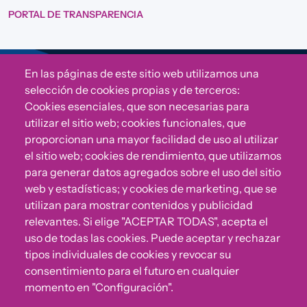
PORTAL DE TRANSPARENCIA
En las páginas de este sitio web utilizamos una
Sigue a Comunidad CONVIVE
selección de cookies propias y de terceros:
Cookies esenciales, que son necesarias para
utilizar el sitio web; cookies funcionales, que
proporcionan una mayor facilidad de uso al utilizar
el sitio web; cookies de rendimiento, que utilizamos
para generar datos agregados sobre el uso del sitio
web y estadísticas; y cookies de marketing, que se
utilizan para mostrar contenidos y publicidad
relevantes. Si elige "ACEPTAR TODAS", acepta el
uso de todas las cookies. Puede aceptar y rechazar
¿Algo no va bien?
tipos individuales de cookies y revocar su
consentimiento para el futuro en cualquier
Puedes reportar incumplimientos del Código Ético u
momento en "Configuración".
otras irregularidades que detectes en nuestra Fundación.