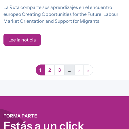
La Ruta comparte sus aprendizajes en el encuentro
europeo Creating Opportunities for the Future: Labour
Market Orientation and Support for Migrants.
Lee la noticia
Página actual
Página
Página
Siguiente página
Última página
1
2
3
…
›
»
FORMA PARTE
Estás a un click