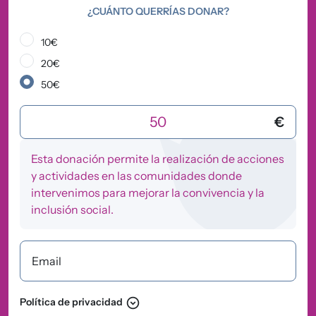
¿CUÁNTO QUERRÍAS DONAR?
10€
20€
50€
¿Cuánto querrías donar?
€
Esta donación permite la realización de acciones
y actividades en las comunidades donde
intervenimos para mejorar la convivencia y la
inclusión social.
Email
expand_circle_down
Política de privacidad