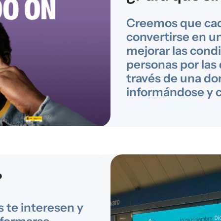
Creemos que ca
convertirse en u
mejorar las condi
personas por las
través de una d
informándose y 
?
s te interesen y