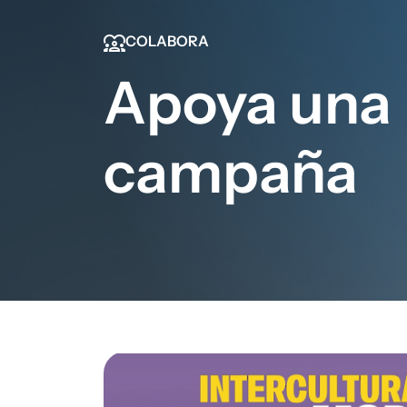
diversity_1
COLABORA
Apoya una
campaña