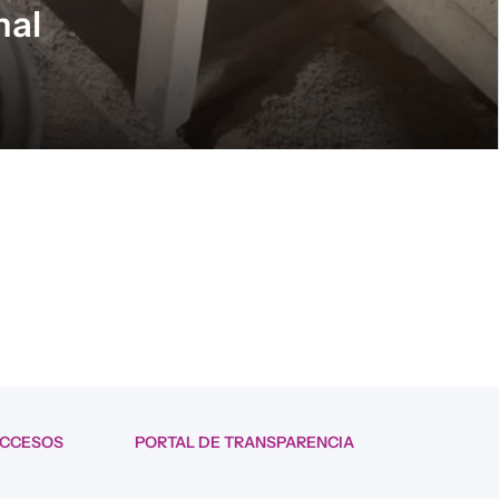
nal
 del desarrollo de itinerarios de intervención integral
etivo de conseguir su autonomía e integración plena en
ACCESOS
PORTAL DE TRANSPARENCIA