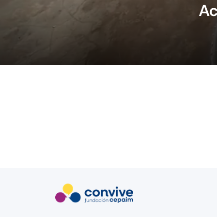
Ac
Brindamos apoyo a personas en situación de vulnerabilid
dirigidos a cubrir sus necesidades. El itinerario per