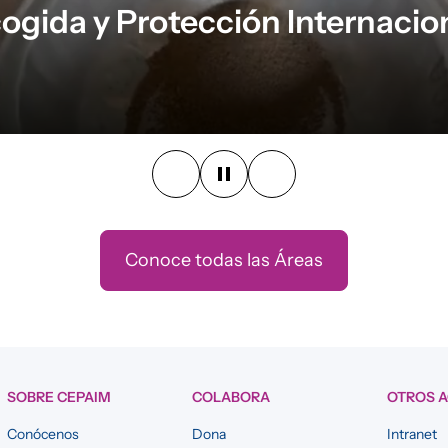
ogida y Protección Internacio
Conoce todas las Áreas
ad, ayudándolas a prevenir o salir de dicha situación a través
sonalizado y el acompañamiento en cada programa tienen el obj
la sociedad de acogida.
SOBRE CEPAIM
COLABORA
OTROS 
Conócenos
Dona
Intranet