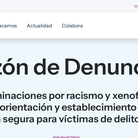
I
acemos
Actualidad
Colabora
ón de Denun
minaciones por racismo y xen
rientación y establecimient
segura para víctimas de delit