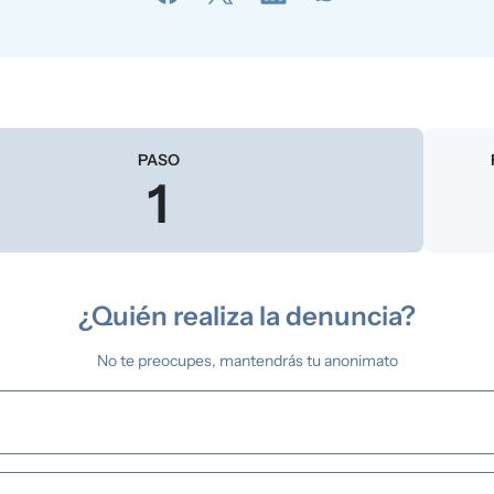
Actual
PASO
1
¿Quién realiza la denuncia?
No te preocupes, mantendrás tu anonimato