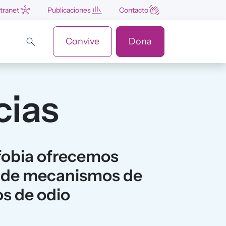
ntranet
Publicaciones
Contacto
Convive
Dona
cias
ofobia ofrecemos
o de mecanismos de
os de odio