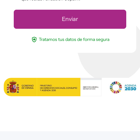
health_and_safety
Tratamos tus datos de forma segura