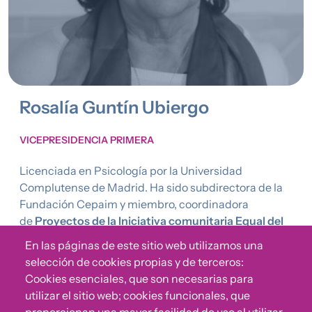
Rosalía Guntín Ubiergo
VICEPRESIDENCIA PRIMERA
Licenciada en Psicología por la Universidad
Complutense de Madrid. Ha sido subdirectora de la
Fundación Cepaim y miembro, coordinadora
de
Proyectos de la Iniciativa comunitaria Equal del
Fondo Social Europeo
(Proyecto «Nexos» 2002-
En las páginas de este sitio web utilizamos una
2005) y Proyecto Bembea: (2005-2007). Desde
selección de cookies propias y de terceros:
2004 y en la actualidad es miembro de la Task Force
Cookies esenciales, que son necesarias para
«Fondos Estructurales» en la EAPN Europa.
utilizar el sitio web; cookies funcionales, que
Vicepresidenta de la Red Española de Lucha Contra