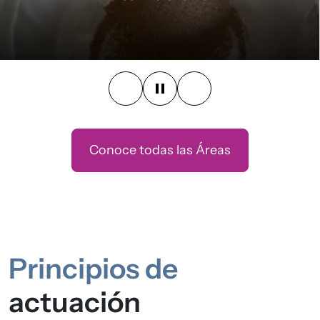
Brindamos apoyo a personas en situación de
vulnerabilidad, ayudándolas a prevenir o salir de
dicha situación a través del desarrollo de itinerarios
de intervención integral dirigidos a cubrir sus
Conoce todas las Áreas
necesidades. El itinerario personalizado y el
acompañamiento en cada programa tienen el
objetivo de conseguir su autonomía e integración
plena en la sociedad de acogida.
Principios de
actuación