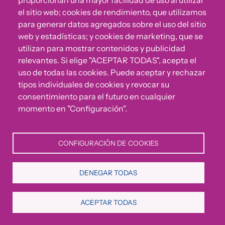
proporcionan una mayor facilidad de uso al utilizar
la Pobreza – EAPN ES. Representante de Fundación
el sitio web; cookies de rendimiento, que utilizamos
Secretariado Gitano en el Comité Ejecutivo de la Red
para generar datos agregados sobre el uso del sitio
Española de Lucha Contra la Pobreza – EAPN ES.
web y estadísticas; y cookies de marketing, que se
utilizan para mostrar contenidos y publicidad
relevantes. Si elige "ACEPTAR TODAS", acepta el
Imagen
uso de todas las cookies. Puede aceptar y rechazar
tipos individuales de cookies y revocar su
consentimiento para el futuro en cualquier
momento en "Configuración".
CONFIGURACIÓN DE COOKIES
DENEGAR TODAS
ACEPTAR TODAS