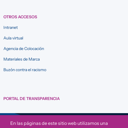
OTROS ACCESOS
Intranet
Aula virtual
Agencia de Colocación
Materiales de Marca
Buzón contra el racismo
PORTAL DE TRANSPARENCIA
En las páginas de este sitio web utilizamos una
Sigue a Comunidad CONVIVE