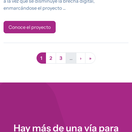
a la vez que se disminuye la brecha digital,
enmarcándose el proyecto ...
Conoce el proyecto
Página actual
Página
Página
Siguiente página
Última página
1
2
3
…
›
»
Hay más de una vía para