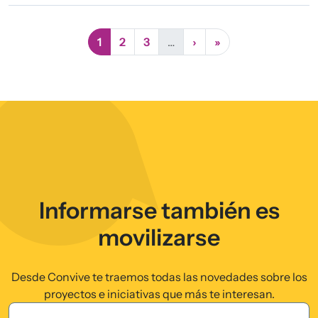
Página actual
Página
Página
Siguiente página
Última página
1
2
3
…
›
»
Informarse también es
movilizarse
Desde Convive te traemos todas las novedades sobre los
proyectos e iniciativas que más te interesan.