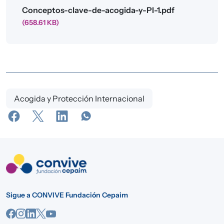
Archivo
Conceptos-clave-de-acogida-y-PI-1.pdf
(658.61 KB)
Acogida y Protección Internacional
Sigue a CONVIVE Fundación Cepaim