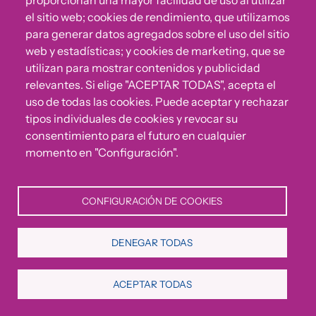
proporcionan una mayor facilidad de uso al utilizar
el sitio web; cookies de rendimiento, que utilizamos
para generar datos agregados sobre el uso del sitio
web y estadísticas; y cookies de marketing, que se
utilizan para mostrar contenidos y publicidad
relevantes. Si elige "ACEPTAR TODAS", acepta el
uso de todas las cookies. Puede aceptar y rechazar
tipos individuales de cookies y revocar su
consentimiento para el futuro en cualquier
momento en "Configuración".
CONFIGURACIÓN DE COOKIES
PON LA CONVIVENCIA EN MODO
DENEGAR TODAS
ON (DESACTIVA)
CONVIVE Fundación Cepaim lanzó
ACEPTAR TODAS
la campaña gráfica
“Pon la