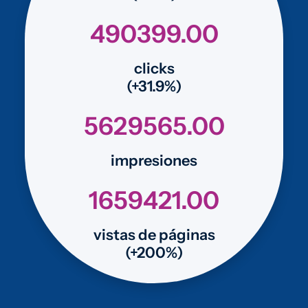
490399.00
clicks
(+31.9%)
5629565.00
impresiones
1659421.00
vistas de páginas
(+200%)