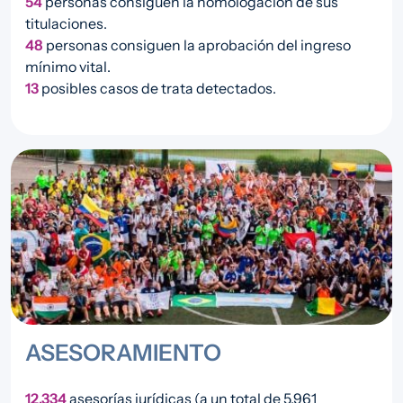
54
personas consiguen la homologación de sus
titulaciones.
48
personas consiguen la aprobación del ingreso
mínimo vital.
13
posibles casos de trata detectados.
Imagen
ASESORAMIENTO
12.334
asesorías jurídicas (a un total de 5.961