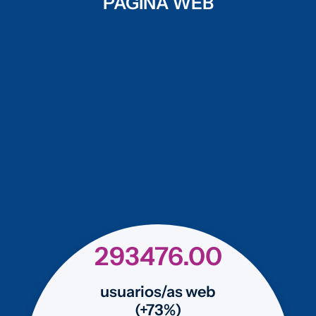
PÁGINA WEB
293476.00
usuarios/as web
(+73%)