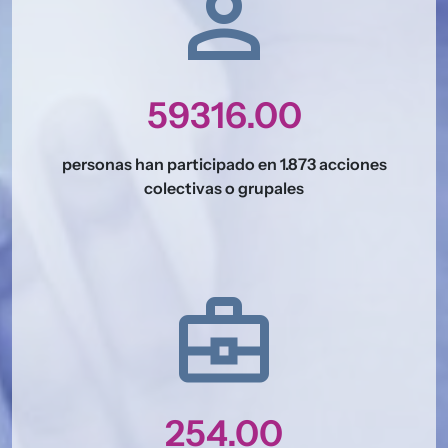
person
59316.00
personas han participado en 1.873 acciones
colectivas o grupales
business_center
254.00