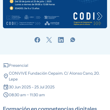
cast
Presencial
CONVIVE Fundación Cepaim. C/ Alonso Cano, 20.
location_on
Lepe
event
30 Jun 2025
-
25 Jul 2025
schedule
08:30 am ~ 11:30 am
Formación en competencias digitales