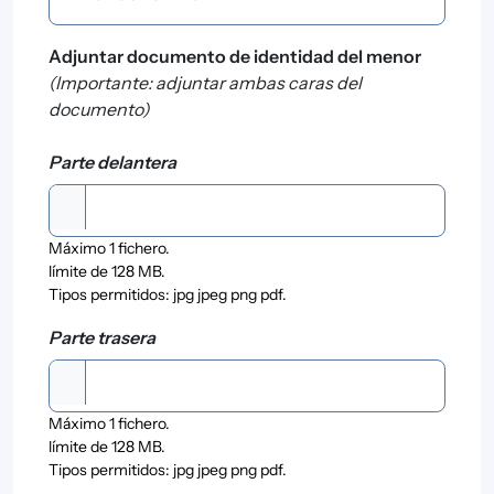
Adjuntar documento de identidad del menor
(Importante: adjuntar ambas caras del
documento)
Adjuntar documento de identidad del menor
Parte delantera
Máximo 1 fichero.
límite de 128 MB.
Tipos permitidos: jpg jpeg png pdf.
Adjuntar documento de identidad del menor
Parte trasera
Máximo 1 fichero.
límite de 128 MB.
Tipos permitidos: jpg jpeg png pdf.