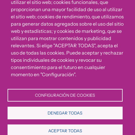
utilizar el sitio web; cookies funcionales, que
proporcionan una mayor facilidad de uso al utilizar
el sitio web; cookies de rendimiento, que utilizamos
para generar datos agregados sobre el uso del sitio
web y estadísticas; y cookies de marketing, que se
utilizan para mostrar contenidos y publicidad
¿Algo no va bien?
relevantes. Si elige "ACEPTAR TODAS", acepta el
uso de todas las cookies. Puede aceptar y rechazar
Puedes reportar incumplimientos del Código Ético u
tipos individuales de cookies y revocar su
otras irregularidades que detectes en nuestra Fundación.
consentimiento para el futuro en cualquier
momento en "Configuración".
Canal de denuncias
CONFIGURACIÓN DE COOKIES
DENEGAR TODAS
Política de Privacidad
Política de Cookies
Aviso Legal
CONVIVE Fundación Cepaim 2026© | All rights reserved
ACEPTAR TODAS