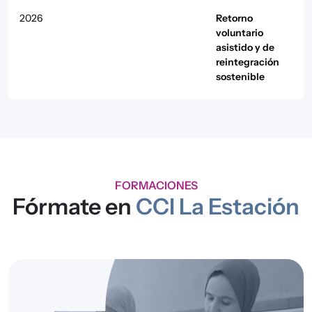
2026
Retorno
voluntario
asistido y de
reintegración
sostenible
2025
Convivencia,
Periferia-S
Interculturalidad
y Desarrollo
Comunitario
FORMACIONES
2025
Retorno
Fórmate en
CCI La Estación
voluntario
asistido y de
reintegración
sostenible
2024
Acogida y
Atención
Protección
integral a