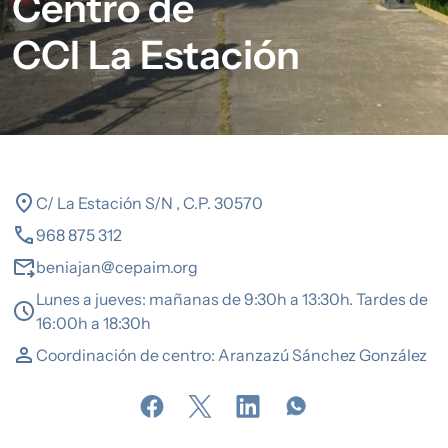
Centro de
CCI La Estación
location_on
C/ La Estación S/N , C.P. 30570
call
968 875 312
forward_to_inbox
beniajan@cepaim.org
Lunes a jueves: mañanas de 9:30h a 13:30h. Tardes de
schedule
16:00h a 18:30h
person
Coordinación de centro: Aranzazú Sánchez González