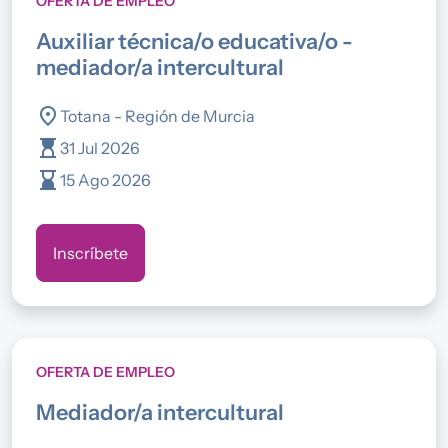
OFERTA DE EMPLEO
auxiliar técnica/o educativa/o -
mediador/a intercultural
location_on
Totana - Región de Murcia
hourglass_top
31 Jul 2026
hourglass_bottom
15 Ago 2026
Inscríbete
OFERTA DE EMPLEO
mediador/a intercultural