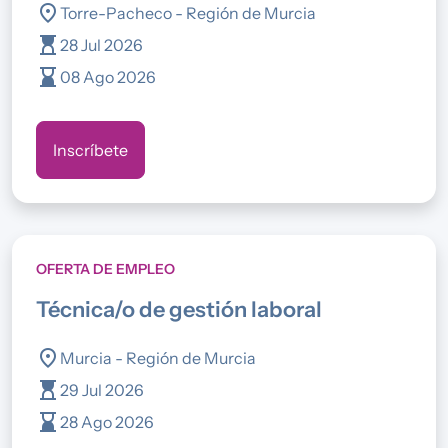
location_on
Torre-Pacheco - Región de Murcia
hourglass_top
28 Jul 2026
hourglass_bottom
08 Ago 2026
Inscríbete
OFERTA DE EMPLEO
técnica/o de gestión laboral
location_on
Murcia - Región de Murcia
hourglass_top
29 Jul 2026
hourglass_bottom
28 Ago 2026