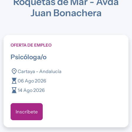
Roquetas de Mar - Avda
Juan Bonachera
OFERTA DE EMPLEO
psicóloga/o
location_on
Cartaya - Andalucía
hourglass_top
06 Ago 2026
hourglass_bottom
14 Ago 2026
Inscríbete