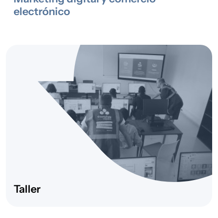
Protección
acogida integral
electrónico
Internacional
de personas
migrantes
2024
Igualdad, No
X-MEN:
Discriminación e
Masculinities,
Interseccionalidad
Empathy, Non-
violence
Taller