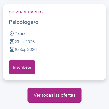
OFERTA DE EMPLEO
psicóloga/o
location_on
Ceuta
hourglass_top
23 Jul 2026
hourglass_bottom
10 Sep 2026
Inscríbete
Ver todas las ofertas