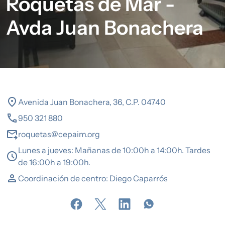
Roquetas de Mar -
Avda Juan Bonachera
location_on
Avenida Juan Bonachera, 36, C.P. 04740
call
950 321 880
forward_to_inbox
roquetas@cepaim.org
Lunes a jueves: Mañanas de 10:00h a 14:00h. Tardes
schedule
de 16:00h a 19:00h.
person
Coordinación de centro: Diego Caparrós