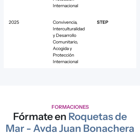
Internacional
2025
Convivencia,
STEP
Interculturalidad
y Desarrollo
Comunitario
,
Acogida y
Protección
Internacional
2025
Convivencia,
Andalucía en
Interculturalidad
Meta
y Desarrollo
Comunitario
FORMACIONES
Fórmate en
Roquetas de
2025
Acogida y
Servicio de
Protección
asesoramiento
Mar - Avda Juan Bonachera
Internacional
jurídico y
administrativo a