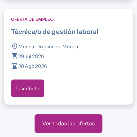
OFERTA DE EMPLEO
técnica/o de gestión laboral
location_on
Murcia - Región de Murcia
hourglass_top
29 Jul 2026
hourglass_bottom
28 Ago 2026
Inscríbete
Ver todas las ofertas