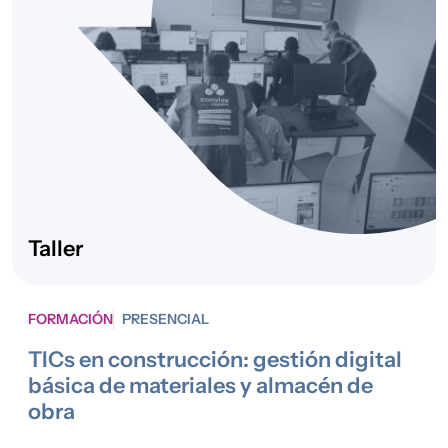
2024
Convivencia,
STEP
Interculturalidad
y Desarrollo
Comunitario
,
Acogida y
Protección
Internacional
2024
Acogida y
Atención
Protección
integral a
Internacional
personas
Taller
inmigrantes
2024
Igualdad, No
Salir Adelante
FORMACIÓN
PRESENCIAL
Discriminación e
Interseccionalidad
TICs en construcción: gestión digital
básica de materiales y almacén de
obra