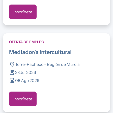
Inscríbete
OFERTA DE EMPLEO
mediador/a intercultural
location_on
Torre-Pacheco - Región de Murcia
hourglass_top
28 Jul 2026
hourglass_bottom
08 Ago 2026
Inscríbete