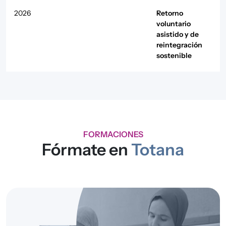
2026
Retorno
voluntario
asistido y de
reintegración
sostenible
2026
Convivencia,
STEP
Interculturalidad
y Desarrollo
Comunitario
,
Acogida y
FORMACIONES
Protección
Fórmate en
Totana
Internacional
2025
Convivencia,
Acciones de
Interculturalidad
interés social
y Desarrollo
para el
Comunitario
municipio de
Totana