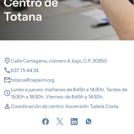
Centro de
Totana
location_on
Calle Cartagena, número 4, bajo, C.P. 30850
call
637 75 44 24
forward_to_inbox
totana@cepaim.org
Lunes a jueves: mañanas de 8:45h a 14:30h. Tardes de
schedule
15:30h a 18:30h. Viernes: de 8:45h a 14:30h.
person
Coordinación de centro: Ascensión Tudela Costa