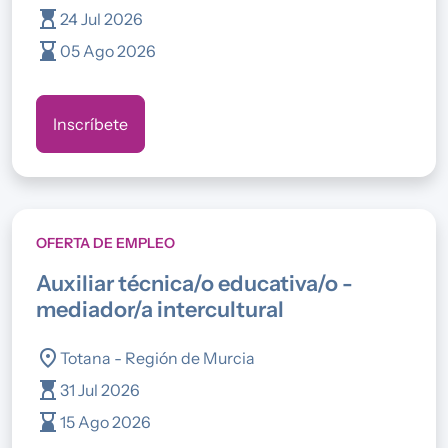
hourglass_top
24 Jul 2026
hourglass_bottom
05 Ago 2026
Inscríbete
OFERTA DE EMPLEO
auxiliar técnica/o educativa/o -
mediador/a intercultural
location_on
Totana - Región de Murcia
hourglass_top
31 Jul 2026
hourglass_bottom
15 Ago 2026