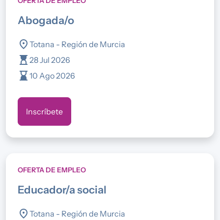
OFERTA DE EMPLEO
abogada/o
location_on
Totana - Región de Murcia
hourglass_top
28 Jul 2026
hourglass_bottom
10 Ago 2026
Inscríbete
OFERTA DE EMPLEO
educador/a social
location_on
Totana - Región de Murcia