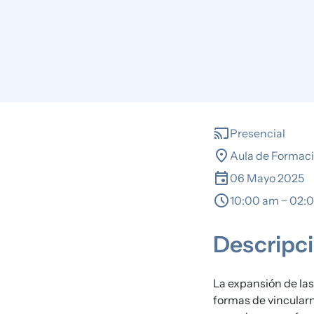
cast
Presencial
location_on
Aula de Formaci
event
06 Mayo 2025
schedule
10:00 am ~ 02:
Descripc
La expansión de las
formas de vincularn