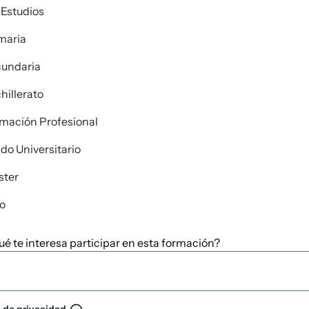
 Estudios
maria
undaria
hillerato
mación Profesional
do Universitario
ster
o
?
ué te interesa participar en esta formación?
a de privacidad