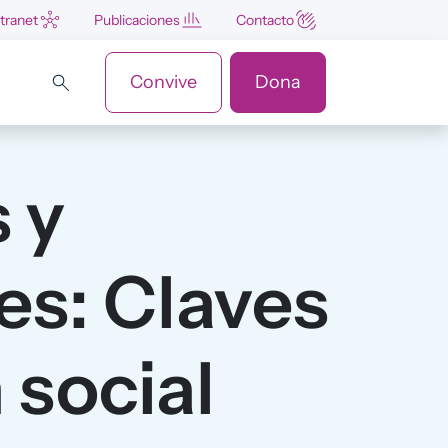
ntranet
Publicaciones
Contacto
Convive
Dona
 y
es: Claves
 social