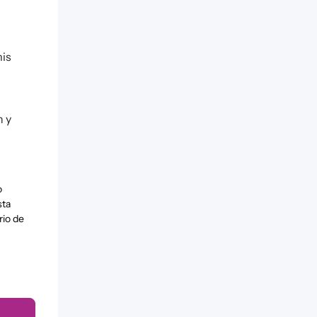
mis
n y
o
sta
rio de