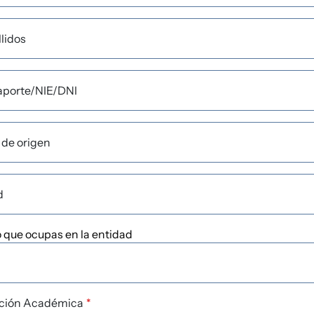
lidos
aporte/NIE/DNI
 de origen
d
?
 que ocupas en la entidad
ción Académica
*