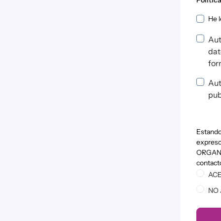
Pol
He l
Aut
dat
for
Aut
pub
Estando
expreso 
ORGANIZ
contact
ACE
NO 