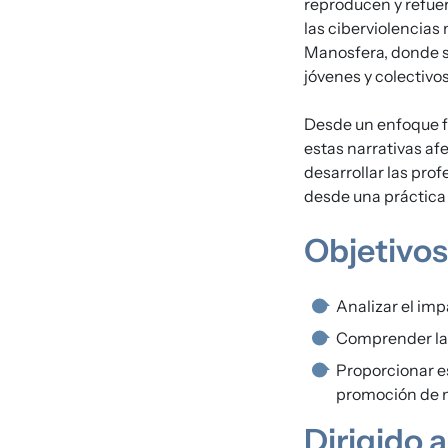
reproducen y refuer
las ciberviolencias
Manosfera, donde s
jóvenes y colectivo
Desde un enfoque fe
estas narrativas a
desarrollar las pro
desde una práctica
Objetivos
Analizar el imp
Comprender las 
Proporcionar es
promoción de ma
Dirigido a