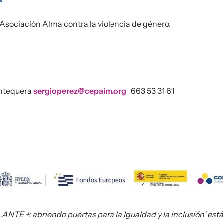
 Asociación Alma contra la violencia de género.
Antequera
sergioperez@cepaim.org
663 53 31 61
NTE +: abriendo puertas para la Igualdad y la inclusión’ est