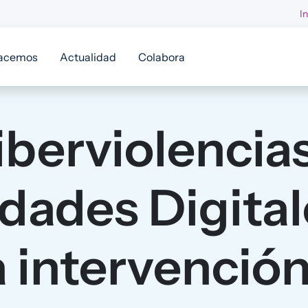
I
acemos
Actualidad
Colabora
iberviolencias
dades Digital
a intervención