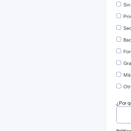
Sin
Pri
Sec
Bac
For
Gra
Má
Otr
¿Por qué te interesa participar en esta formación?
¿Por q
Polític