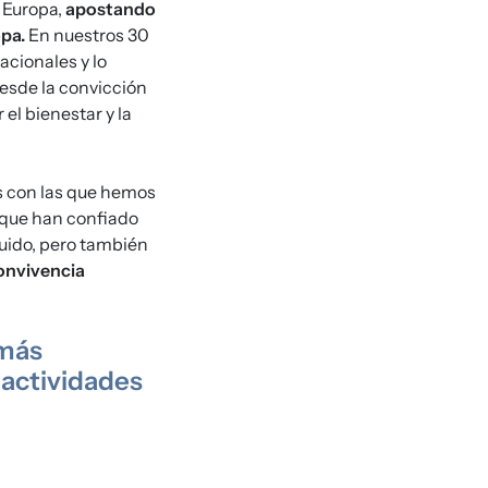
 Europa,
apostando
opa.
En nuestros 30
acionales y lo
esde la convicción
el bienestar y la
es con las que hemos
 que han confiado
guido, pero también
onvivencia
 más
 actividades