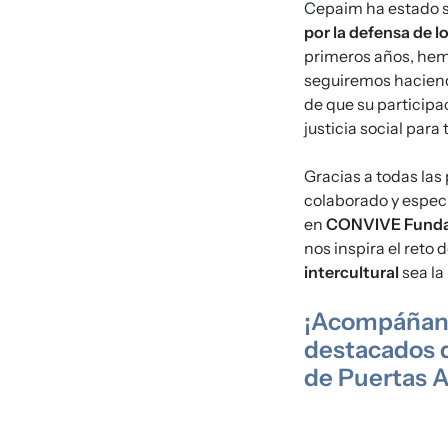
Cepaim ha estado s
por la defensa de l
primeros años, hemo
seguiremos haciend
de que su participac
justicia social para
Gracias a todas las
colaborado y espec
en
CONVIVE Funda
nos inspira el reto 
intercultural
sea la
¡Acompáñano
destacados d
de Puertas A