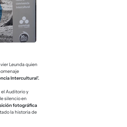
Javier Leunda quien
e homenaje
cia Intercultural'.
 el Auditorio y
e silencio en
ición fotográfica
tado la historia de