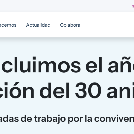
I
acemos
Actualidad
Colabora
cluimos el añ
ión del 30 an
das de trabajo por la convivenc