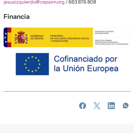
jesusizquierdo@cepaim.org
/ 663 876 808
Financia
Imagen
Imagen