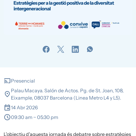
cast
Presencial
Palau Macaya. Salón de Actos. Pg. de St. Joan, 108,
location_on
Eixample, 08037 Barcelona (Linea Metro L4 y L5).
event
14 Abr 2026
schedule
09:30 am ~ 05:30 pm
L'objectiu d'aquesta jornada és debatre sobre estratègies