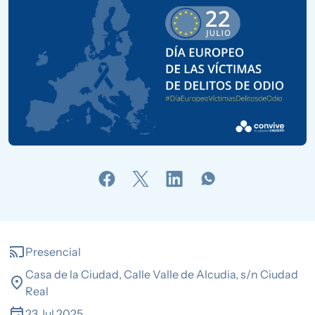
cast
Presencial
Casa de la Ciudad, Calle Valle de Alcudia, s/n Ciudad
location_on
Real
event
23 Jul 2025