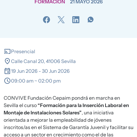
FORMACIÓN
21 MAYO 2026
cast
Presencial
location_on
Calle Canal 20, 41006 Sevilla
event
19 Jun 2026
-
30 Jun 2026
schedule
09:00 am ~ 02:00 pm
CONVIVE Fundación Cepaim
pondrá en marcha en
Sevilla el curso
“Formación para la Inserción Laboral en
Montaje de Instalaciones Solares”
, una iniciativa
orientada a mejorar la empleabilidad de jóvenes
inscritos/as en el Sistema de Garantía Juvenil y facilitar su
acceso a un sector en crecimiento como el de las