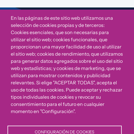
En las páginas de este sitio web utilizamos una
Sigue a Comunidad CONVIVE
selección de cookies propias y de terceros:
Cookies esenciales, que son necesarias para
utilizar el sitio web; cookies funcionales, que
proporcionan una mayor facilidad de uso al utilizar
el sitio web; cookies de rendimiento, que utilizamos
para generar datos agregados sobre el uso del sitio
web y estadísticas; y cookies de marketing, que se
utilizan para mostrar contenidos y publicidad
relevantes. Si elige "ACEPTAR TODAS", acepta el
uso de todas las cookies. Puede aceptar y rechazar
¿Algo no va bien?
tipos individuales de cookies y revocar su
consentimiento para el futuro en cualquier
Puedes reportar incumplimientos del Código Ético u
momento en "Configuración".
otras irregularidades que detectes en nuestra Fundación.
CONFIGURACIÓN DE COOKIES