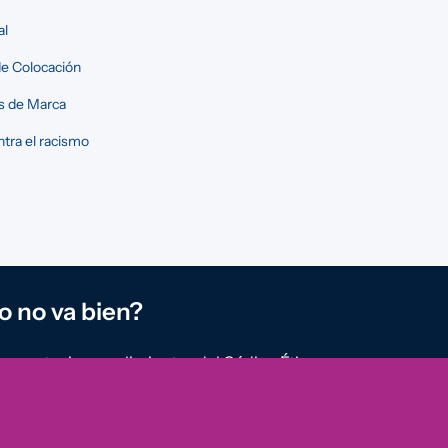
al
e Colocación
s de Marca
tra el racismo
o no va bien?
reportar incumplimientos del Código Ético u
rregularidades que detectes en nuestra
ión.