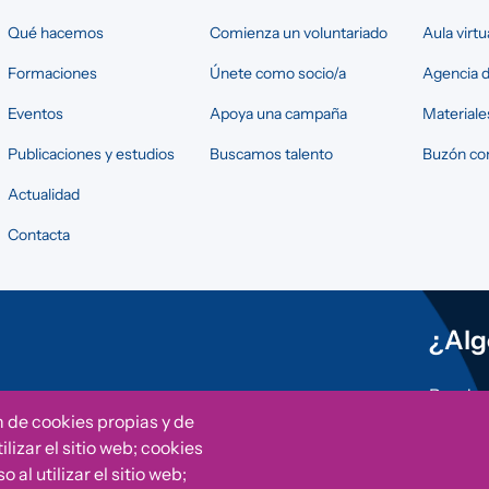
Qué hacemos
Comienza un voluntariado
Aula virtu
Formaciones
Únete como socio/a
Agencia d
Eventos
Apoya una campaña
Materiale
Publicaciones y estudios
Buscamos talento
Buzón con
Actualidad
Contacta
¿Alg
Puedes 
otras i
n de cookies propias y de
Fundac
lizar el sitio web; cookies
al utilizar el sitio web;