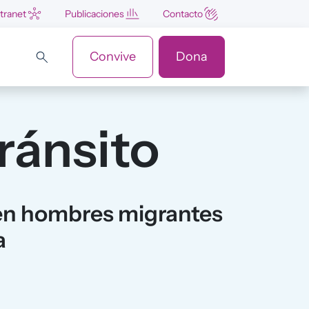
ntranet
Publicaciones
Contacto
Convive
Dona
ránsito
 en hombres migrantes
a