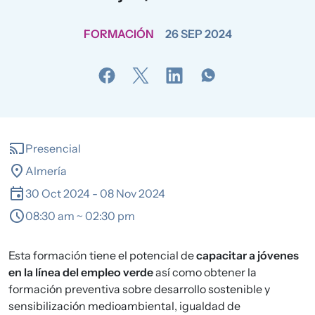
FORMACIÓN
26 SEP 2024
cast
Presencial
location_on
Almería
event
30 Oct 2024
-
08 Nov 2024
schedule
08:30 am ~ 02:30 pm
Esta formación tiene el potencial de
capacitar a jóvenes
en la línea del empleo verde
así como obtener la
formación preventiva sobre desarrollo sostenible y
sensibilización medioambiental, igualdad de