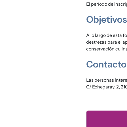
El período de inscr
Objetivos
A lo largo de esta f
destrezas para el a
conservación culina
Contacto
Las personas inter
C/ Echegaray, 2, 21
Imagen