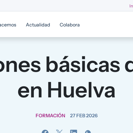
I
acemos
Actualidad
Colabora
nes básicas 
en Huelva
FORMACIÓN
27 FEB 2026