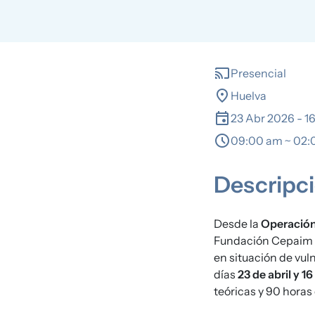
cast
Presencial
location_on
Huelva
event
23 Abr 2026
-
1
schedule
09:00 am ~ 02
Descripci
Desde la
Operación 
Fundación Cepaim e
en situación de vul
días
23 de abril y 16
teóricas y 90 horas