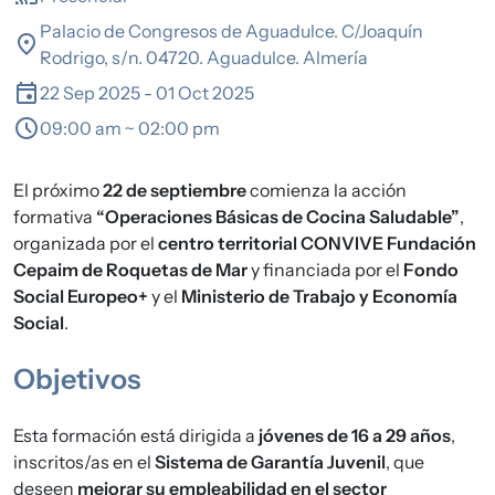
Palacio de Congresos de Aguadulce. C/Joaquín
location_on
Rodrigo, s/n. 04720. Aguadulce. Almería
event
22 Sep 2025
-
01 Oct 2025
schedule
09:00 am ~ 02:00 pm
El próximo
22 de septiembre
comienza la acción
formativa
“Operaciones Básicas de Cocina Saludable”
,
organizada por el
centro territorial CONVIVE Fundación
Cepaim de Roquetas de Mar
y financiada por el
Fondo
Social Europeo+
y el
Ministerio de Trabajo y Economía
Social
.
Objetivos
Esta formación está dirigida a
jóvenes de 16 a 29 años
,
inscritos/as en el
Sistema de Garantía Juvenil
, que
deseen
mejorar su empleabilidad en el sector