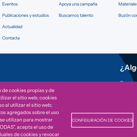
Eventos
Apoya una campaña
Materiale
Publicaciones y estudios
Buscamos talento
Buzón con
Actualidad
Contacta
¿Alg
Puedes 
otras i
n de cookies propias y de
Fundac
lizar el sitio web; cookies
al utilizar el sitio web;
tos agregados sobre el uso
Can
 se utilizan para mostrar
CONFIGURACIÓN DE COOKIES
TODAS", acepta el uso de
duales de cookies y revocar