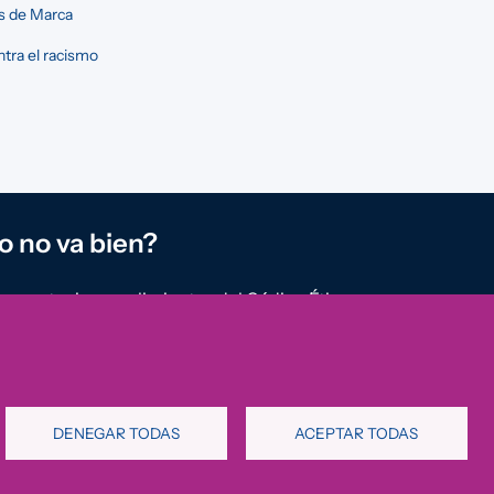
s de Marca
tra el racismo
o no va bien?
reportar incumplimientos del Código Ético u
rregularidades que detectes en nuestra
ión.
al de denuncias
DENEGAR TODAS
ACEPTAR TODAS