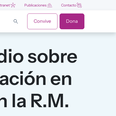
ntranet
Publicaciones
Contacto
Convive
Dona
dio sobre
lación en
n la R.M.