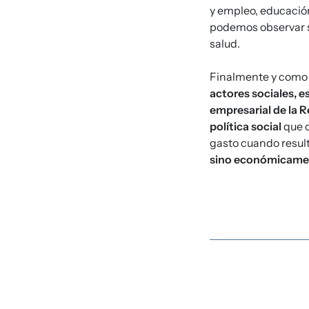
y empleo, educación
podemos observar s
salud.
Finalmente y como p
actores sociales, e
empresarial de la 
política social
que c
gasto cuando resul
sino económicame