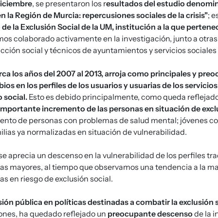
Diciembre
, se presentaron los r
esultados del estudio denomi
en la Región de Murcia: repercusiones sociales de la crisis"
; 
de la Exclusión Social de la UM, institución a la que perten
mos colaborado activamente en la investigación, junto a otras
acción social y técnicos de ayuntamientos y servicios sociales
rca los años del 2007 al 2013, arroja como principales y pre
os en los perfiles de los usuarios y usuarias de los servicios
 social.
Esto es debido principalmente, como queda reflejado
importante incremento de las personas en situación de excl
ento de personas con problemas de salud mental; jóvenes c
ilias ya normalizadas en situación de vulnerabilidad.
se aprecia un descenso en la vulnerabilidad de los perfiles t
nas mayores, al tiempo que observamos una tendencia a la ma
as en riesgo de exclusión social.
rsión pública en políticas destinadas a combatir la exclusión 
ones, ha quedado reflejado un
preocupante descenso
de la i