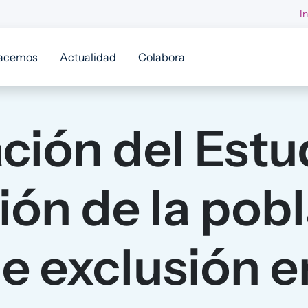
I
acemos
Actualidad
Colabora
ción del Estu
ción de la pob
e exclusión e