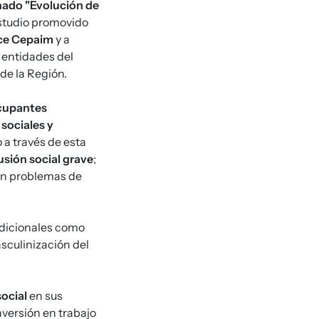
nado "Evolución de
estudio promovido
ece Cepaim
y a
 entidades del
 de la Región.
ocupantes
 sociales y
 a través de esta
usión social grave
;
on problemas de
radicionales como
sculinización del
social
en sus
nversión en trabajo