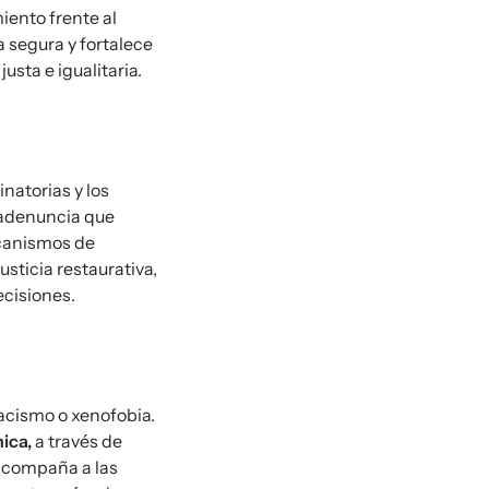
iento frente al
a segura y fortalece
sta e igualitaria.
natorias y los
fradenuncia que
ecanismos de
sticia restaurativa,
ecisiones.
acismo o xenofobia.
nica,
a través de
 acompaña a las