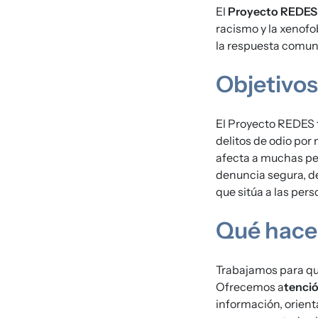
El
Proyecto REDES
racismo y la xenofo
la respuesta comuni
Objetivos
El Proyecto REDES t
delitos de odio por 
afecta a muchas pe
denuncia segura, de
que sitúa a las pers
Qué hac
Trabajamos para qu
Ofrecemos a
tenció
información, orient