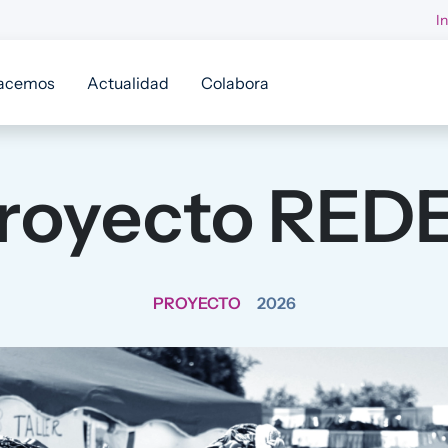
I
acemos
Actualidad
Colabora
royecto RED
PROYECTO
2026