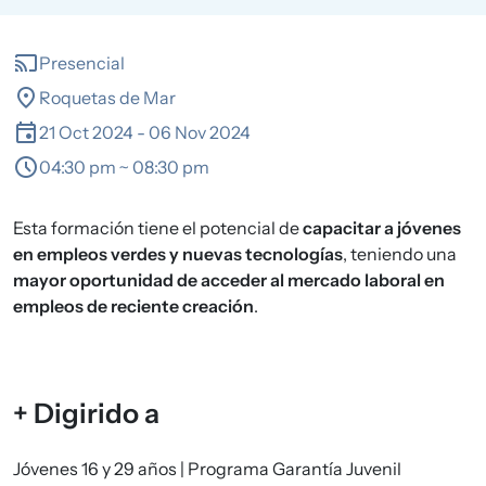
cast
Presencial
location_on
Roquetas de Mar
event
21 Oct 2024
-
06 Nov 2024
schedule
04:30 pm ~ 08:30 pm
Esta formación tiene el potencial de
capacitar a jóvenes
en empleos verdes y nuevas tecnologías
, teniendo una
mayor oportunidad de acceder al mercado laboral en
empleos de reciente creación
.
+ Digirido a
Jóvenes 16 y 29 años | Programa Garantía Juvenil