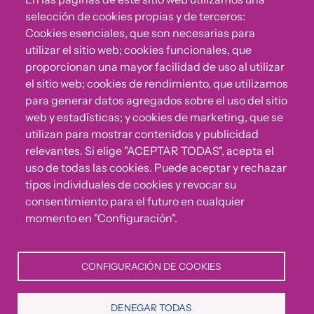
selección de cookies propias y de terceros:
Cookies esenciales, que son necesarias para
utilizar el sitio web; cookies funcionales, que
proporcionan una mayor facilidad de uso al utilizar
el sitio web; cookies de rendimiento, que utilizamos
para generar datos agregados sobre el uso del sitio
web y estadísticas; y cookies de marketing, que se
utilizan para mostrar contenidos y publicidad
¿Algo no va bien?
relevantes. Si elige "ACEPTAR TODAS", acepta el
uso de todas las cookies. Puede aceptar y rechazar
Puedes reportar incumplimientos del Código Ético u
tipos individuales de cookies y revocar su
otras irregularidades que detectes en nuestra Fundación.
consentimiento para el futuro en cualquier
momento en "Configuración".
Canal de denuncias
CONFIGURACIÓN DE COOKIES
Política de Privacidad
Política de Cookies
Aviso Legal
DENEGAR TODAS