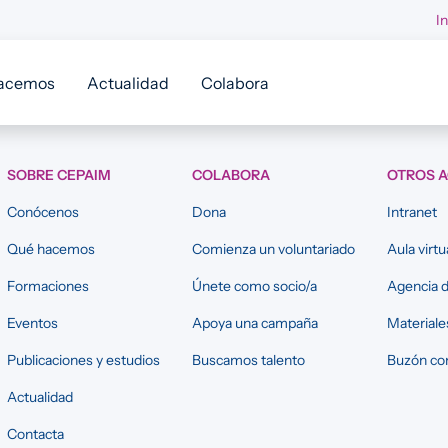
I
acemos
Actualidad
Colabora
SOBRE CEPAIM
COLABORA
OTROS 
Conócenos
Dona
Intranet
Qué hacemos
Comienza un voluntariado
Aula virtu
Formaciones
Únete como socio/a
Agencia d
Eventos
Apoya una campaña
Materiale
Publicaciones y estudios
Buscamos talento
Buzón con
Actualidad
Contacta