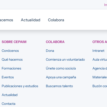
I
acemos
Actualidad
Colabora
SOBRE CEPAIM
COLABORA
OTROS 
Conócenos
Dona
Intranet
Qué hacemos
Comienza un voluntariado
Aula virtu
Formaciones
Únete como socio/a
Agencia d
Eventos
Apoya una campaña
Materiale
Publicaciones y estudios
Buscamos talento
Buzón con
Actualidad
Contacta