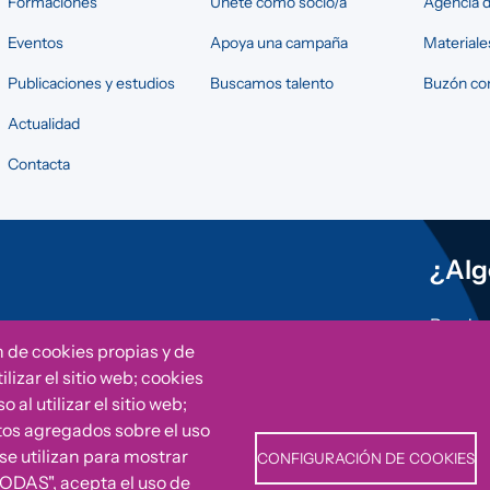
Formaciones
Únete como socio/a
Agencia d
Eventos
Apoya una campaña
Materiale
Publicaciones y estudios
Buscamos talento
Buzón con
Actualidad
Contacta
¿Alg
Puedes 
otras i
n de cookies propias y de
Fundac
lizar el sitio web; cookies
al utilizar el sitio web;
tos agregados sobre el uso
Can
 se utilizan para mostrar
CONFIGURACIÓN DE COOKIES
TODAS", acepta el uso de