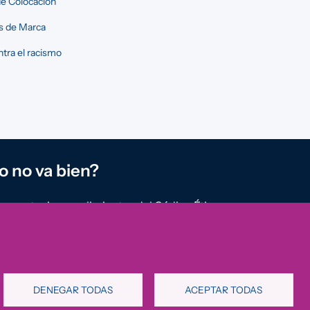
e Colocación
s de Marca
tra el racismo
o no va bien?
reportar incumplimientos del Código Ético u
rregularidades que detectes en nuestra
ión.
al de denuncias
DENEGAR TODAS
ACEPTAR TODAS