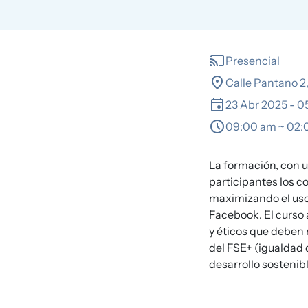
cast
Presencial
location_on
Calle Pantano 2,
event
23 Abr 2025
-
0
schedule
09:00 am ~ 02
La formación, con u
participantes los c
maximizando el uso 
Facebook. El curso 
y éticos que deben 
del FSE+ (igualdad 
desarrollo sostenibl