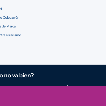
al
e Colocación
s de Marca
tra el racismo
o no va bien?
reportar incumplimientos del Código Ético u
rregularidades que detectes en nuestra
ión.