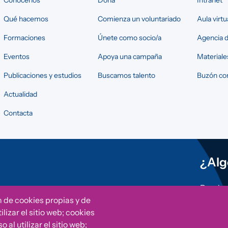
Qué hacemos
Comienza un voluntariado
Aula virtu
Formaciones
Únete como socio/a
Agencia d
Eventos
Apoya una campaña
Materiale
Publicaciones y estudios
Buscamos talento
Buzón con
Actualidad
Contacta
¿Alg
Puedes 
otras i
n de cookies propias y de
Fundac
lizar el sitio web; cookies
al utilizar el sitio web;