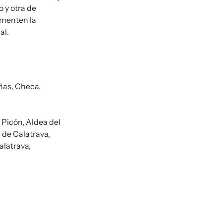
o y otra de
omenten la
al.
ñas, Checa,
, Picón, Aldea del
 de Calatrava,
alatrava,