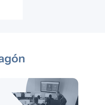
 - sa
ragón
al para la
a, el acceso
dinamización
a
ocial en
ión social