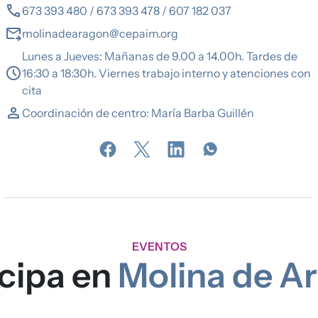
call
673 393 480 / 673 393 478 / 607 182 037
forward_to_inbox
molinadearagon@cepaim.org
Lunes a Jueves: Mañanas de 9.00 a 14.00h. Tardes de
schedule
16:30 a 18:30h. Viernes trabajo interno y atenciones con
cita
person
Coordinación de centro: María Barba Guillén
EVENTOS
icipa en
Molina de A