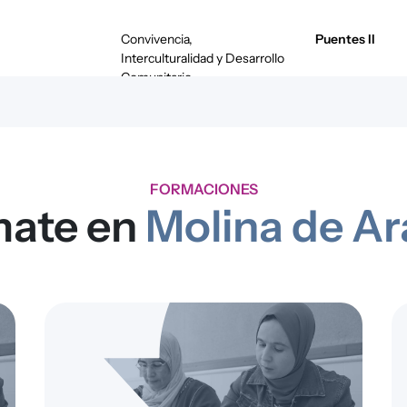
Convivencia,
Puentes II
Interculturalidad y Desarrollo
Comunitario
Convivencia,
Molina es diver
Interculturalidad y Desarrollo
Comunitario
FORMACIONES
ate en
Molina de A
Convivencia,
Programa integr
Interculturalidad y Desarrollo
inclusión activ
Comunitario
al empleo, la 
comunitaria y l
participación s
zonas de exclus
Intervención socioeducativa
Avanza Digital
con Infancia, Juventud y
Familias