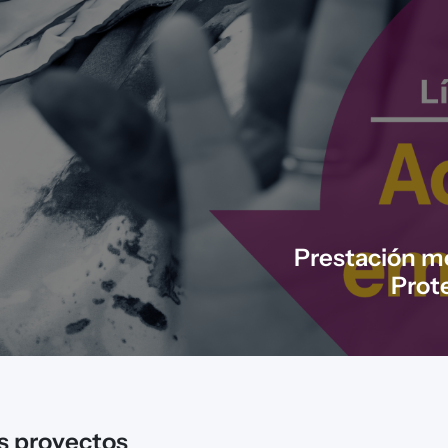
Prestación m
Prot
s proyectos