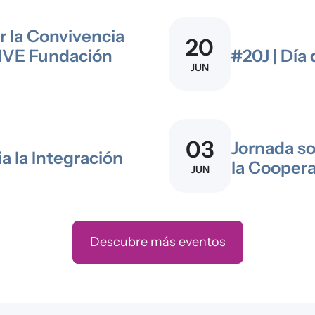
r la Convivencia
20
VIVE Fundación
#20J | Día
JUN
03
Jornada so
a la Integración
la Cooper
JUN
Descubre más eventos