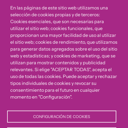
En las páginas de este sitio web utilizamos una
Sigue a Comunidad CONVIVE
selección de cookies propias y de terceros:
Cookies esenciales, que son necesarias para
utilizar el sitio web; cookies funcionales, que
proporcionan una mayor facilidad de uso al utilizar
el sitio web; cookies de rendimiento, que utilizamos
para generar datos agregados sobre el uso del sitio
web y estadísticas; y cookies de marketing, que se
utilizan para mostrar contenidos y publicidad
relevantes. Si elige "ACEPTAR TODAS", acepta el
uso de todas las cookies. Puede aceptar y rechazar
¿Algo no va bien?
tipos individuales de cookies y revocar su
consentimiento para el futuro en cualquier
Puedes reportar incumplimientos del Código Ético u
momento en "Configuración".
otras irregularidades que detectes en nuestra Fundación.
CONFIGURACIÓN DE COOKIES
Canal de denuncias