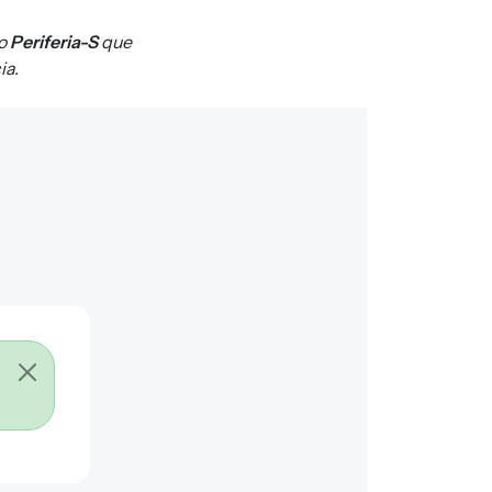
to
Periferia-S
que
ia.