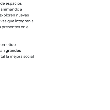
d de espacios
, animando a
 exploren nuevas
ivas que integren a
s presentes en el
rometido,
ran
grandes
l la mejora social