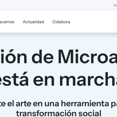
I
acemos
Actualidad
Colabora
ción de Micro
está en march
te el arte en una herramienta pa
transformación social