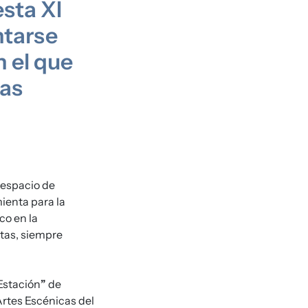
esta XI
ntarse
 el que
las
 espacio de
ienta para la
co en la
stas, siempre
Estación
”
de
Artes Escénicas del