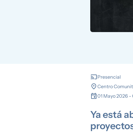
cast
Presencial
location_on
Centro Comunitar
event
01 Mayo 2026
-
Ya está a
proyectos