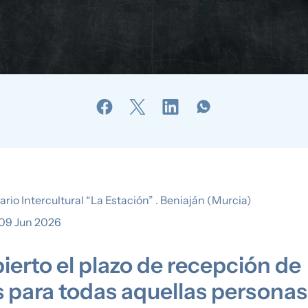
io Intercultural “La Estación” . Beniaján (Murcia)
09 Jun 2026
bierto el plazo de recepción de
 para todas aquellas personas