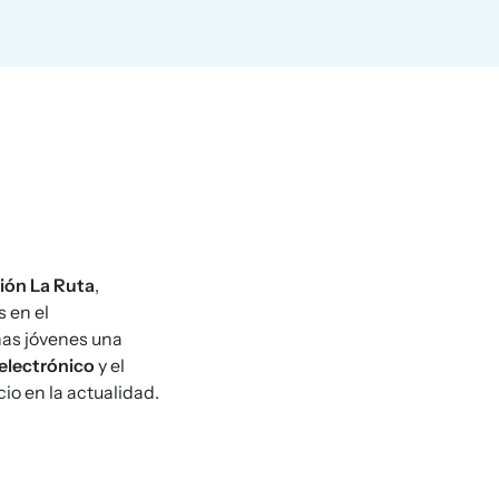
ión La Ruta
,
s en el
onas jóvenes una
electrónico
y el
io en la actualidad.