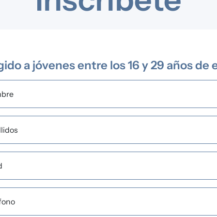
gido a jóvenes entre los 16 y 29 años de
bre
lidos
d
fono