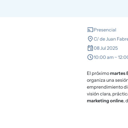
cast
Presencial
location_on
C/ de Juan Fabr
event
08 Jul 2025
schedule
10:00 am ~ 12:
El próximo
martes 8
organiza una sesión
emprendimiento digit
visión clara, práct
marketing online
, 