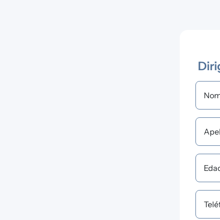
Diri
Nom
Apel
Eda
Telé