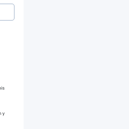
mis
n y