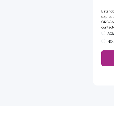
Estando
expreso 
ORGANIZ
contact
ACE
NO 