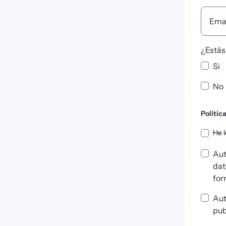
Ema
¿Estás
Si
No
Polític
Pol
He l
Aut
dat
for
Aut
pub