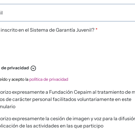
il
 inscrito en el Sistema de Garantía Juvenil?
*
expand_circle_down
a de privacidad
ítica de privacidad
eído y acepto la
política de privacidad
orizo expresamente a Fundación Cepaim al tratamiento de 
os de carácter personal facilitados voluntariamente en este
mulario
orizo expresamente la cesión de imagen y voz para la difusió
licación de las actividades en las que participo