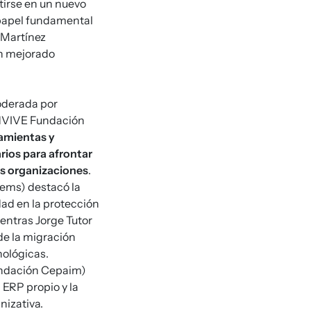
tirse en un nuevo
 papel fundamental
r Martínez
an mejorado
oderada por
NVIVE Fundación
amientas y
rios para afrontar
las organizaciones
.
tems) destacó la
dad en la protección
ientras Jorge Tutor
de la migración
nológicas.
undación Cepaim)
 ERP propio y la
nizativa.