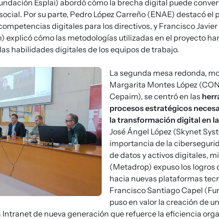
Fundación Esplai) abordó cómo la brecha digital puede conver
 social. Por su parte, Pedro López Carreño (ENAE) destacó el
competencias digitales para los directivos, y Francisco Javie
 explicó cómo las metodologías utilizadas en el proyecto h
as habilidades digitales de los equipos de trabajo.
La segunda mesa redonda, m
Margarita Montes López (CO
Cepaim), se centró en las
herr
procesos estratégicos necesa
la transformación digital en 
José Ángel López (Skynet Sys
importancia de la ciberseguri
de datos y activos digitales, m
(Metadrop) expuso los logros 
hacia nuevas plataformas tec
Francisco Santiago Capel (F
puso en valor la creación de un
 Intranet de nueva generación que refuerce la eficiencia orga