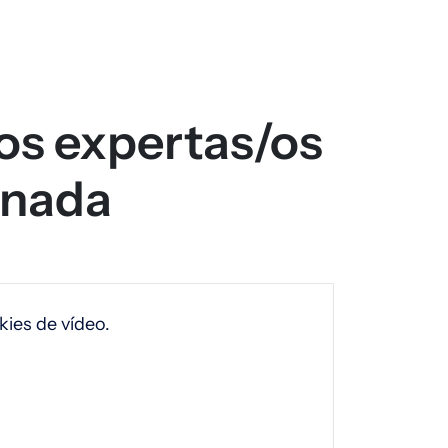
os expertas/os
rnada
ies de vídeo.