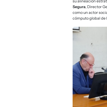
su alineación estra
Segura
, Director 
como un actor socia
cómputo global de l
Imagen