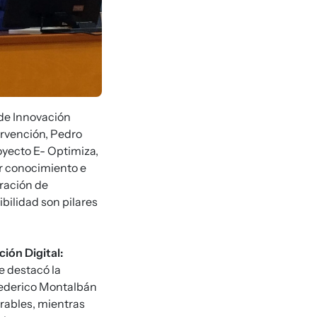
 de Innovación
rvención, Pedro
oyecto E- Optimiza,
ar conocimiento e
oración de
ibilidad son pilares
ión Digital:
e destacó la
 Federico Montalbán
erables, mientras