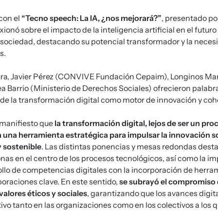
con el
“Tecno speech: La IA, ¿nos mejorará?”
, presentado po
xionó sobre el impacto de la inteligencia artificial en el futuro
 sociedad, destacando su potencial transformador y la necesi
s.
sura, Javier Pérez (CONVIVE Fundación Cepaim), Longinos Mar
a Barrio (Ministerio de Derechos Sociales) ofrecieron palabra
 de la transformación digital como motor de innovación y cohe
 manifiesto que
la transformación digital, lejos de ser un p
a una herramienta estratégica para impulsar la innovación s
y sostenible
. Las distintas ponencias y mesas redondas dest
sonas en el centro de los procesos tecnológicos, así como la i
llo de competencias digitales con la incorporación de herra
boraciones clave. En este sentido,
se subrayó el compromiso d
valores éticos y sociales
, garantizando que los avances digit
ivo tanto en las organizaciones como en los colectivos a los q