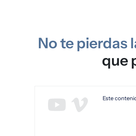
No te pierdas 
que p
URL de Video remoto
Este conteni