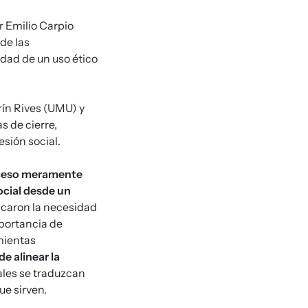
r Emilio Carpio
 de las
dad de un uso ético
ín Rives (UMU) y
s de cierre,
sión social.
roceso meramente
ocial desde un
acaron la necesidad
mportancia de
mientas
e alinear la
ales se traduzcan
ue sirven.