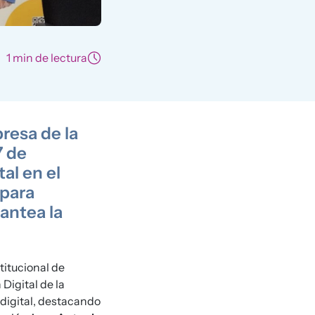
1 min de lectura
resa de la
7 de
al en el
 para
antea la
titucional de
Digital de la
 digital, destacando