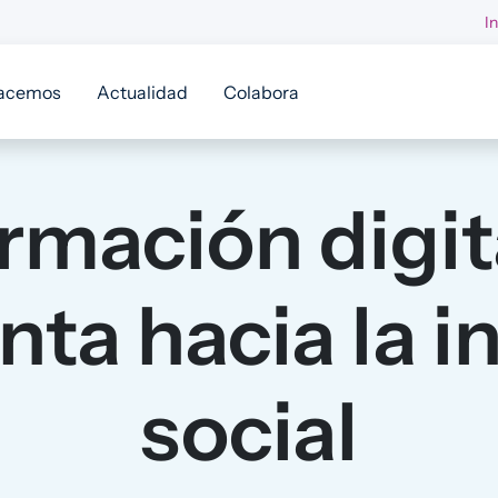
I
acemos
Actualidad
Colabora
rmación digi
ta hacia la 
social