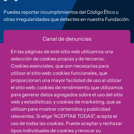
Puedes reportar incumplimientos del Código Ético u
otras irregularidades que detectes en nuestra Fundación.
Canal de denuncias
En las páginas de este sitio web utilizamos una
selección de cookies propias y de terceros:
Cookies esenciales, que son necesarias para
Política de Privacidad
Política de Cookies
Aviso Legal
utilizar el sitio web; cookies funcionales, que
CONVIVE Fundación Cepaim 2026© | All rights reserved
proporcionan una mayor facilidad de uso al utilizar
el sitio web; cookies de rendimiento, que utilizamos
para generar datos agregados sobre el uso del sitio
web y estadísticas; y cookies de marketing, que se
utilizan para mostrar contenidos y publicidad
relevantes. Si elige "ACEPTAR TODAS", acepta el
uso de todas las cookies. Puede aceptar y rechazar
tipos individuales de cookies y revocar su