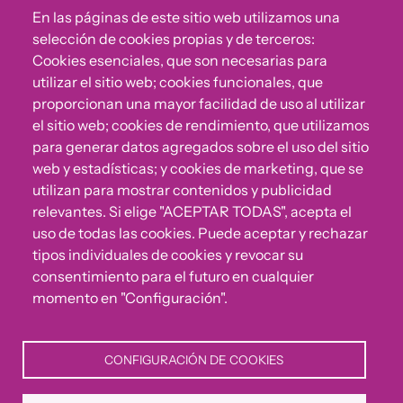
En las páginas de este sitio web utilizamos una
selección de cookies propias y de terceros:
Cookies esenciales, que son necesarias para
utilizar el sitio web; cookies funcionales, que
proporcionan una mayor facilidad de uso al utilizar
el sitio web; cookies de rendimiento, que utilizamos
para generar datos agregados sobre el uso del sitio
web y estadísticas; y cookies de marketing, que se
utilizan para mostrar contenidos y publicidad
relevantes. Si elige "ACEPTAR TODAS", acepta el
¿Algo no va bien?
uso de todas las cookies. Puede aceptar y rechazar
tipos individuales de cookies y revocar su
Puedes reportar incumplimientos del Código Ético u
consentimiento para el futuro en cualquier
otras irregularidades que detectes en nuestra Fundación.
momento en "Configuración".
Canal de denuncias
CONFIGURACIÓN DE COOKIES