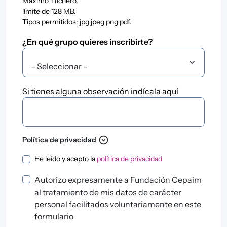
Máximo 1 fichero.
límite de 128 MB.
Tipos permitidos: jpg jpeg png pdf.
¿En qué grupo quieres inscribirte?
¿En qué grupo quieres inscribirte?
Si tienes alguna observación indícala aquí
Si tienes alguna observación indícala aquí
expand_circle_down
Política de privacidad
Política de privacidad
He leído y acepto la
política de privacidad
Autorizo expresamente a Fundación Cepaim
al tratamiento de mis datos de carácter
personal facilitados voluntariamente en este
formulario