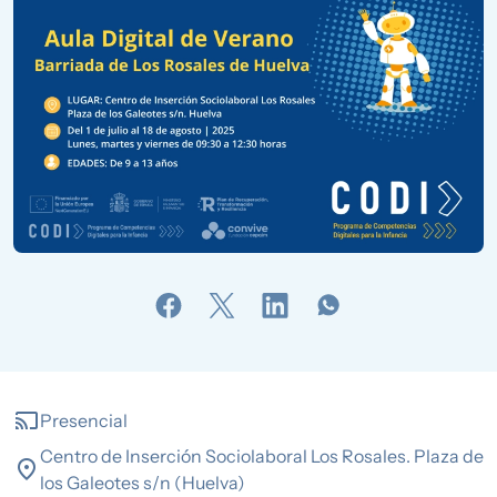
cast
Presencial
Centro de Inserción Sociolaboral Los Rosales. Plaza de
location_on
los Galeotes s/n (Huelva)