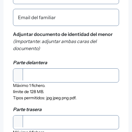
Email del familiar
Adjuntar documento de identidad del menor
(Importante: adjuntar ambas caras del
documento)
Adjuntar documento de identidad del menor
Parte delantera
Máximo 1 fichero.
límite de 128 MB.
Tipos permitidos: jpg jpeg png pdf.
Adjuntar documento de identidad del menor
Parte trasera