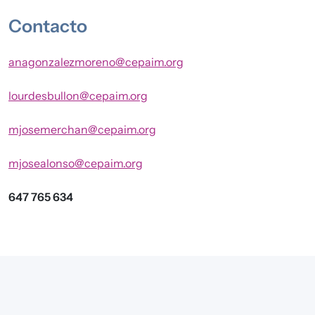
Contacto
anagonzalezmoreno@cepaim.org
lourdesbullon@cepaim.org
mjosemerchan@cepaim.org
mjosealonso@cepaim.org
647 765 634