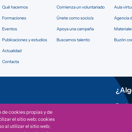
Qué hacemos
Comienza un voluntariado
Aula virtu
Formaciones
Únete como socio/a
Agencia d
Eventos
Apoya una campaña
Materiale
Publicaciones y estudios
Buscamos talento
Buzón con
Actualidad
Contacta
¿Alg
Puedes 
otras i
n de cookies propias y de
Fundac
lizar el sitio web; cookies
al utilizar el sitio web;