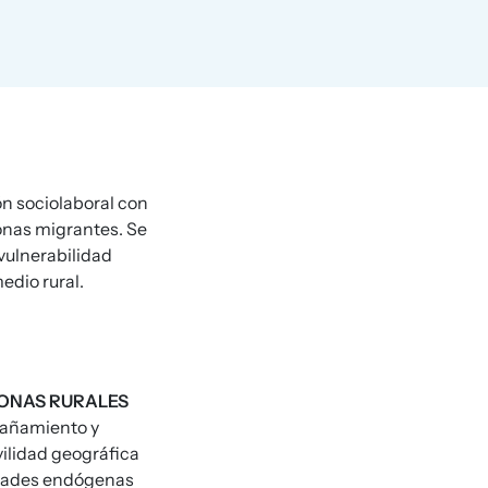
ión sociolaboral con
sonas migrantes. Se
 vulnerabilidad
edio rural.
ZONAS RURALES
mpañamiento y
vilidad geográfica
lidades endógenas