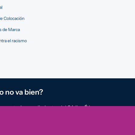
al
e Colocación
s de Marca
tra el racismo
o no va bien?
reportar incumplimientos del Código Ético u
rregularidades que detectes en nuestra
ión.