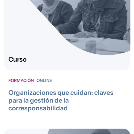
2025
Convivencia,
Desactivando el
Interculturalidad
racismo y la
y Desarrollo
xenofobia
Comunitario
2025
Acogida y
Servicio de
Protección
asesoramiento
Internacional
jurídico y
Curso
administrativo a
personas
migrantes
FORMACIÓN
ONLINE
2025
Intervención
Adelante+
Organizaciones que cuidan: claves
socioeducativa
para la gestión de la
con Infancia,
corresponsabilidad
Juventud y
Familias
2025
Desarrollo rural y
Mujer Rural