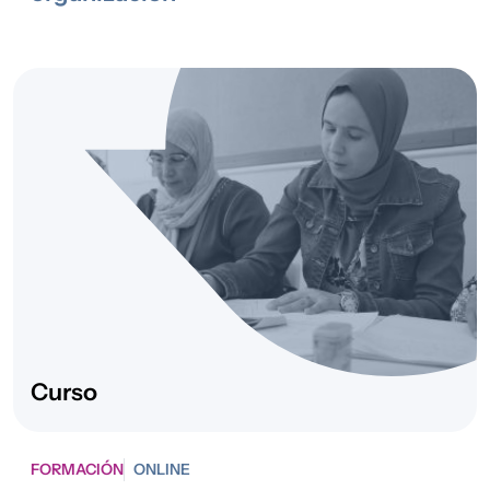
Protección
Internacional
2024
Desarrollo rural y
Enredadas
reto demográfico
2024
Desarrollo rural y
Mujer Rural
reto demográfico
Avanza
2024
Empleo y
Red de Centros
Formación
de Empleo Ítaca
2024
Desarrollo rural y
Nuevos
reto demográfico
Senderos
(Estatal)
Curso
2024
Empleo y
Caixa Incorpora
Formación
FORMACIÓN
ONLINE