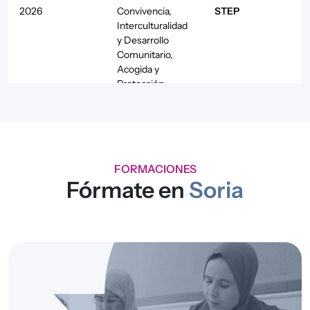
2026
Convivencia,
STEP
Interculturalidad
y Desarrollo
Comunitario
,
Acogida y
Protección
Internacional
2026
Empleo y
Red de Centros
Formación
de Empleo Ítaca
2026
FORMACIONES
Fórmate en
Soria
2025
Convivencia,
STEP
Interculturalidad
y Desarrollo
Comunitario
,
Acogida y
Protección
Internacional