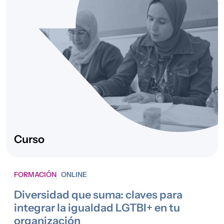
reto demográfico
Avanza
2025
Empleo y
Red de Centros
Formación
de Empleo Ítaca
2025
Desarrollo rural y
La Artesa
reto demográfico
2024
Desarrollo rural y
Cruce de
reto demográfico
caminos
Curso
2024
Desarrollo rural y
e-Iris Rural
reto demográfico
FORMACIÓN
ONLINE
2024
Convivencia,
STEP
Interculturalidad
Diversidad que suma: claves para
y Desarrollo
integrar la igualdad LGTBI+ en tu
Comunitario
,
organización
Acogida y