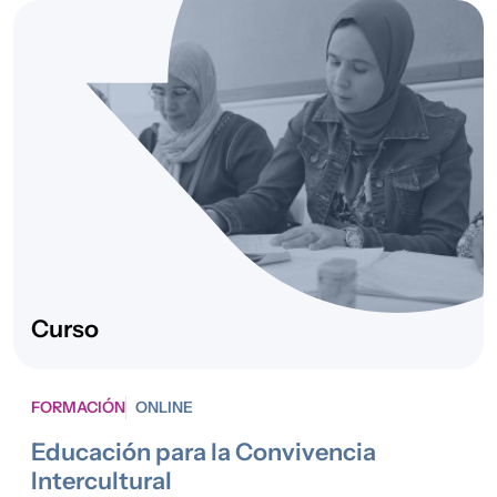
Juventud y
Familias
2024
Convivencia,
STEP
Interculturalidad
y Desarrollo
Comunitario
,
Acogida y
Protección
Internacional
Curso
FORMACIÓN
ONLINE
Educación para la Convivencia
Intercultural