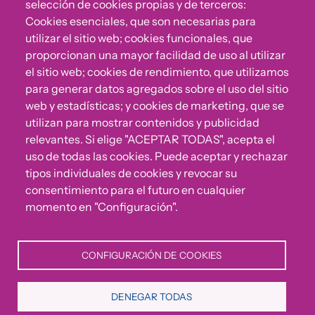
selección de cookies propias y de terceros:
Cookies esenciales, que son necesarias para
utilizar el sitio web; cookies funcionales, que
proporcionan una mayor facilidad de uso al utilizar
el sitio web; cookies de rendimiento, que utilizamos
para generar datos agregados sobre el uso del sitio
web y estadísticas; y cookies de marketing, que se
¿Algo no va bien?
utilizan para mostrar contenidos y publicidad
relevantes. Si elige "ACEPTAR TODAS", acepta el
Puedes reportar incumplimientos del Código Ético u
uso de todas las cookies. Puede aceptar y rechazar
otras irregularidades que detectes en nuestra Fundación.
tipos individuales de cookies y revocar su
consentimiento para el futuro en cualquier
momento en "Configuración".
Canal de denuncias
CONFIGURACIÓN DE COOKIES
Política de Privacidad
Política de Cookies
Aviso Legal
CONVIVE Fundación Cepaim 2026© | All rights reserved
DENEGAR TODAS