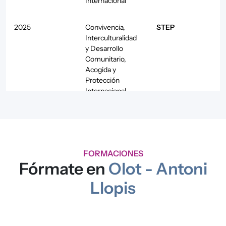
Internacional
2025
Convivencia,
STEP
Interculturalidad
y Desarrollo
Comunitario
,
Acogida y
Protección
Internacional
2025
Acogida y
Servicio de
Protección
asesoramiento
Internacional
jurídico y
administrativo a
FORMACIONES
personas
Fórmate en
Olot - Antoni
migrantes
Llopis
2025
Intervención
Acompanyament
socioeducativa
a la vida adulta
con Infancia,