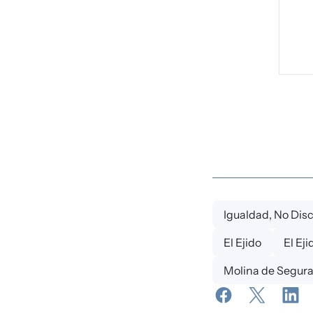
Igualdad, No Dis
El Ejido
El Ej
Molina de Segura