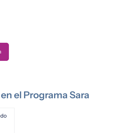
a
s en el Programa Sara
ado