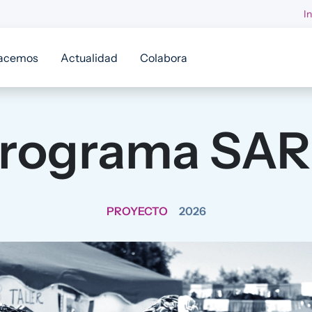
I
acemos
Actualidad
Colabora
rograma SA
PROYECTO
2026