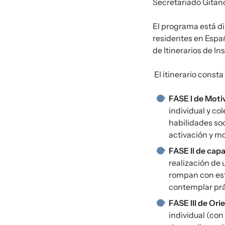
Secretariado Gitan
El programa está di
residentes en Españ
de Itinerarios de I
El itinerario consta
FASE I de Moti
individual y co
habilidades soc
activación y mo
FASE II de cap
realización de 
rompan con est
contemplar prá
FASE III de Or
individual (co