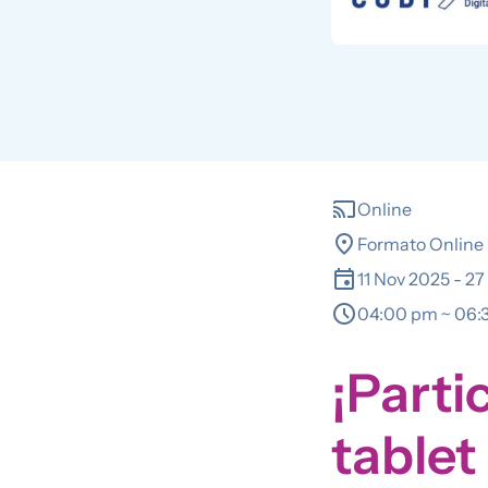
cast
Online
location_on
Formato Online
event
11 Nov 2025
-
27
schedule
04:00 pm ~ 06:
¡Parti
tablet