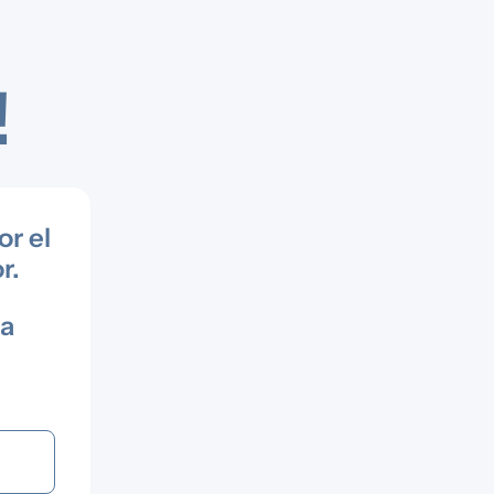
!
or el
r.
la
.