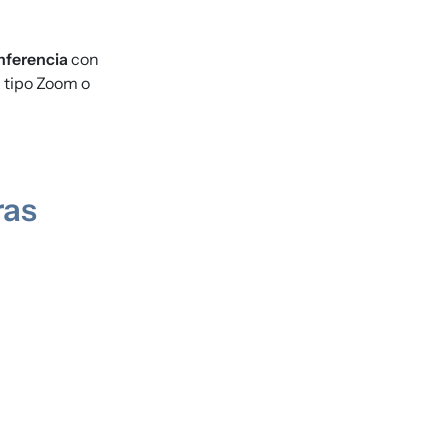
nferencia
con
a tipo Zoom o
ras