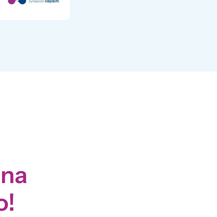
una
o!