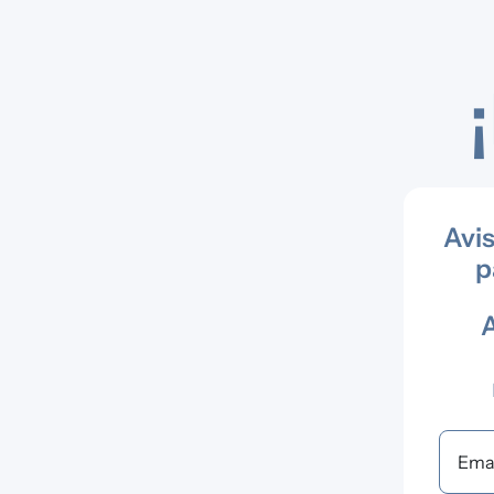
Avis
p
A
Ema