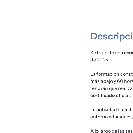
Descripc
Se trata de una
esc
de 2025 .
La formación cons
más abajo y 60 hora
tendrán que realiza
certificado oficial.
La actividad está d
entorno educativo y
A lo largo de las 