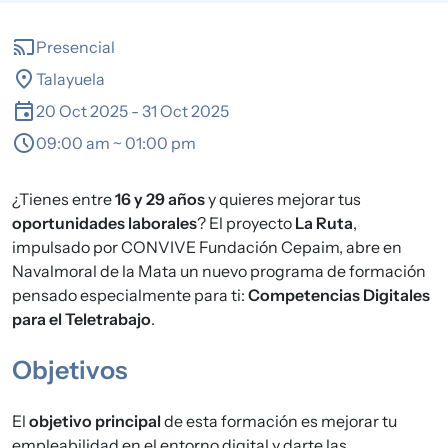
cast
Presencial
location_on
Talayuela
event
20 Oct 2025
-
31 Oct 2025
schedule
09:00 am ~ 01:00 pm
¿Tienes entre
16 y 29 años
y quieres mejorar tus
oportunidades laborales
? El proyecto
La Ruta
,
impulsado por CONVIVE Fundación Cepaim, abre en
Navalmoral de la Mata un nuevo programa de formación
pensado especialmente para ti:
Competencias Digitales
para el Teletrabajo
.
Objetivos
El
objetivo principal
de esta formación es mejorar tu
empleabilidad en el entorno digital y darte las