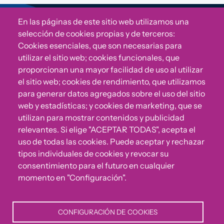
En las páginas de este sitio web utilizamos una
Sigue a Comunidad CONVIVE
selección de cookies propias y de terceros:
Cookies esenciales, que son necesarias para
utilizar el sitio web; cookies funcionales, que
proporcionan una mayor facilidad de uso al utilizar
el sitio web; cookies de rendimiento, que utilizamos
para generar datos agregados sobre el uso del sitio
web y estadísticas; y cookies de marketing, que se
utilizan para mostrar contenidos y publicidad
relevantes. Si elige "ACEPTAR TODAS", acepta el
uso de todas las cookies. Puede aceptar y rechazar
¿Algo no va bien?
tipos individuales de cookies y revocar su
consentimiento para el futuro en cualquier
Puedes reportar incumplimientos del Código Ético u
momento en "Configuración".
otras irregularidades que detectes en nuestra Fundación.
CONFIGURACIÓN DE COOKIES
Canal de denuncias